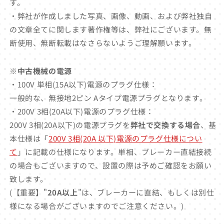
す。
・弊社が作成しました写真、画像、動画、および弊社独自
の文章全てに関します著作権等は、弊社にございます。無
断使用、無断転載はなさらないようご理解願います。
※中古機械の電源
・100V 単相(15A以下)電源のプラグ仕様：
一般的な、無接地2ピン Aタイプ電源プラグとなります。
・200V 3相(20A以下)電源のプラグ仕様：
200V 3相(20A以下)の電源プラグを
弊社で交換する場合
、基
本仕様は「
200V 3相(20A 以下)電源のプラグ仕様につい
て
」に記載の仕様になります。単相、ブレーカー直結接続
の場合もございますので、設置の際は予めご確認をお願い
致します。
(【重要】"
20A以上
"は、ブレーカーに直結、もしくは別仕
様になる場合がございますのでご注意ください。)