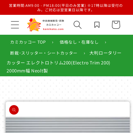
コンテ
／梱
営業時間:AM9:00 - PM18:00(平日のみ営業) ※17時以降は受付の
ンツに
み。ご対応は翌営業日以降です。
進む
カ
ー
ト
›
›
カミカッコー TOP
価格なし・在庫なし
›
大判ロータリー
断裁･スリッター・シートカッター
カッター エレクトロトリム200(Electro Trim 200)
2000mm幅 Neolt製
商品情
報にス
キップ