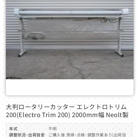
モ
ー
大判ロータリーカッター エレクトロトリム
ダ
200(Electro Trim 200) 2000mm幅 Neolt製
ル
で
メ
年式
不明
デ
調整状況･出荷目安
ご購入後 清掃･点検･調整作業あり[出荷目
ィ