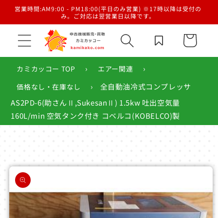
コンテ
／梱
営業時間:AM9:00 - PM18:00(平日のみ営業) ※17時以降は受付の
ンツに
み。ご対応は翌営業日以降です。
進む
カ
ー
ト
›
›
カミカッコー TOP
エアー関連
›
全自動油冷式コンプレッサ
価格なし・在庫なし
AS2PD-6(助さんⅡ,SukesanⅡ) 1.5kw 吐出空気量
160L/min 空気タンク付き コベルコ(KOBELCO)製
商品情
報にス
キップ