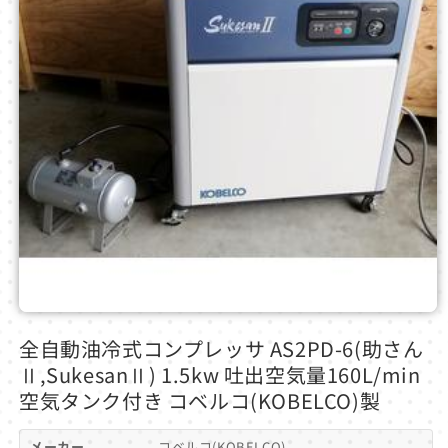
モ
ー
全自動油冷式コンプレッサ AS2PD-6(助さん
ダ
Ⅱ,SukesanⅡ) 1.5kw 吐出空気量160L/min
ル
で
空気タンク付き コベルコ(KOBELCO)製
メ
デ
メーカー
コベルコ(KOBELCO)
ィ