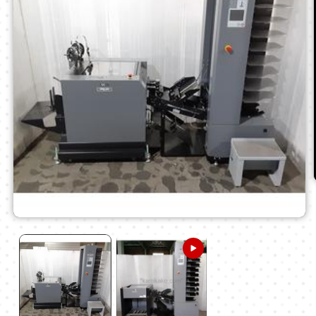
モ
ー
ダ
ル
で
メ
デ
ィ