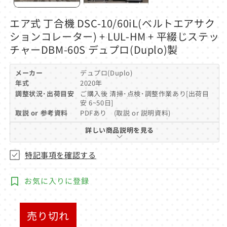
ア
(1)
エア式 丁合機 DSC-10/60iL(ベルトエアサク
を
開
ションコレーター) + LUL-HM + 平綴じステッ
く
チャーDBM-60S デュプロ(Duplo)製
メーカー
デュプロ(Duplo)
年式
2020年
調整状況･出荷目安
ご購入後 清掃･点検･調整作業あり[出荷目
安 6~50日]
取説 or 参考資料
PDFあり (取説 or 説明資料)
詳しい商品説明を見る
特記事項を確認する
お気に入りに登録
売り切れ