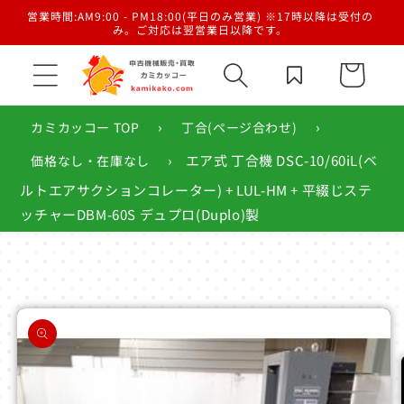
コンテ
／梱
営業時間:AM9:00 - PM18:00(平日のみ営業) ※17時以降は受付の
ンツに
み。ご対応は翌営業日以降です。
進む
カ
ー
ト
›
›
カミカッコー TOP
丁合(ページ合わせ)
›
エア式 丁合機 DSC-10/60iL(ベ
価格なし・在庫なし
ルトエアサクションコレーター) + LUL-HM + 平綴じステ
ッチャーDBM-60S デュプロ(Duplo)製
商品情
報にス
キップ