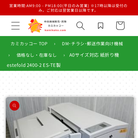
コンテ
／梱
営業時間:AM9:00 - PM18:00(平日のみ営業) ※17時以降は受付の
ンツに
み。ご対応は翌営業日以降です。
進む
カ
ー
ト
›
カミカッコー TOP
DM･チラシ･郵送作業向け機械
›
›
A0サイズ対応 紙折り機
価格なし・在庫なし
estefold 2400-2 ES-TE製
商品情
報にス
キップ