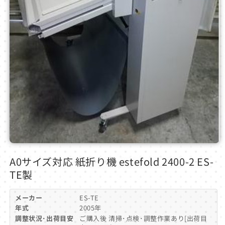
モ
ー
A0サイズ対応 紙折り機 estefold 2400-2 ES-
ダ
TE製
ル
で
メ
メーカー
ES-TE
デ
年式
2005年
ィ
調整状況･出荷目安
ご購入後 清掃･点検･調整作業あり[出荷目
ア