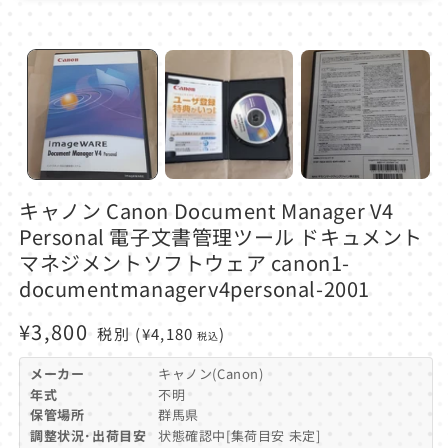
モ
ー
ダ
ル
で
メ
デ
ィ
ア
(1)
を
開
キャノン Canon Document Manager V4
く
Personal 電子文書管理ツール ドキュメント
マネジメントソフトウェア canon1-
documentmanagerv4personal-2001
通
¥3,800
税別
(¥4,180
)
税込
常
メーカー
キャノン(Canon)
価
年式
不明
保管場所
群馬県
格
調整状況･出荷目安
状態確認中[集荷目安 未定]