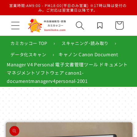
コンテ
／梱
営業時間:AM9:00 - PM18:00(平日のみ営業) ※17時以降は受付の
ンツに
み。ご対応は翌営業日以降です。
進む
カ
ー
ト
›
›
カミカッコー TOP
スキャニング･読み取り
›
キャノン Canon Document
データ化スキャン
Manager V4 Personal 電子文書管理ツール ドキュメント
マネジメントソフトウェア canon1-
documentmanagerv4personal-2001
商品情
報にス
キップ