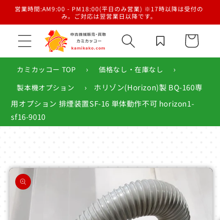
コンテ
／梱
営業時間:AM9:00 - PM18:00(平日のみ営業) ※17時以降は受付の
ンツに
み。ご対応は翌営業日以降です。
進む
カ
ー
ト
›
›
カミカッコー TOP
価格なし・在庫なし
›
ホリゾン(Horizon)製 BQ-160専
製本機オプション
用オプション 排煙装置SF-16 単体動作不可 horizon1-
sf16-9010
商品情
報にス
キップ