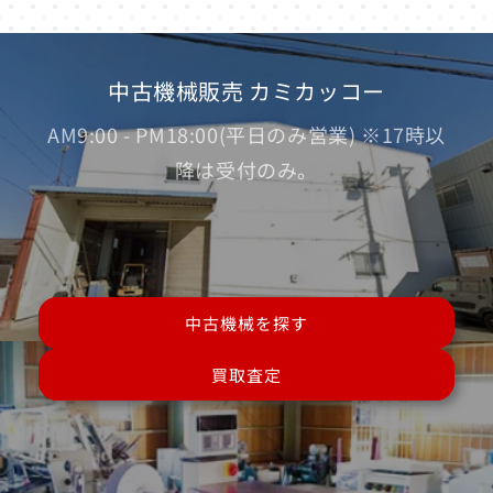
中古機械販売 カミカッコー
AM9:00 - PM18:00(平日のみ営業) ※17時以
降は受付のみ。
中古機械を探す
買取査定