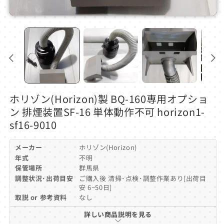
モ
ー
ダ
ル
で
メ
デ
ィ
ア
ホリゾン(Horizon)製 BQ-160専用オプショ
(1)
を
ン 排煙装置SF-16 単体動作不可 horizon1-
開
sf16-9010
く
メーカー
ホリゾン(Horizon)
年式
不明
保管場所
群馬県
調整状況･出荷目安
ご購入後 清掃･点検･調整作業あり[出荷目
安 6~50日]
取説 or 参考資料
なし
詳しい商品説明を見る