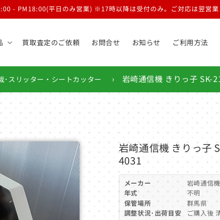
9:00 - PM18:00(平日のみ営業) ※17時以降は受付のみ。ご対応は翌
品
買取査定のご依頼
お問合せ
お知らせ
ご利用方法
›
岩崎通信機 きりっ子 SK-21M
裁･スリッター・シートカッター
岩崎通信機 きりっ子 SK-
4031
メーカー
岩崎通信
年式
不明
保管場所
群馬県
調整状況･出荷目安
ご購入後 清