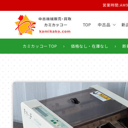
コンテ
営業時間:AM
ンツに
進む
TOP
中古品
新
›
›
カミカッコー TOP
価格なし・在庫なし
断
商品情
報にス
キップ