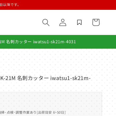
営業日以降です。
ロ
カ
グ
ー
イ
ト
ン
 名刺カッター iwatsu1-sk21m-4031
21M 名刺カッター iwatsu1-sk21m-
機
掃･点検･調整作業あり[出荷目安 6~50日]