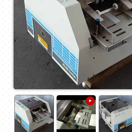
モ
ー
ダ
ル
で
メ
デ
ィ