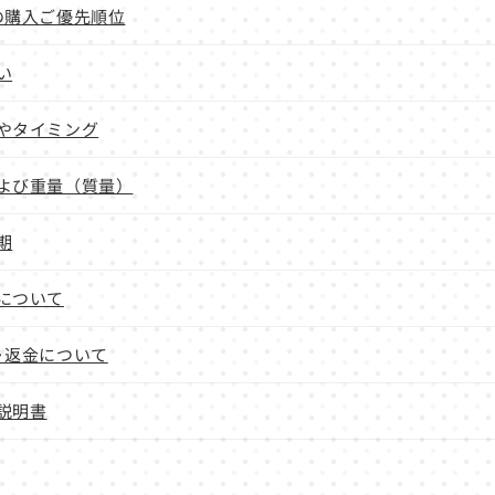
の購入ご優先順位
い
やタイミング
よび重量（質量）
期
について
･返金について
説明書