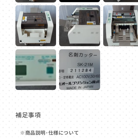
ア
(1)
を
開
く
補足事項
※商品説明･仕様について