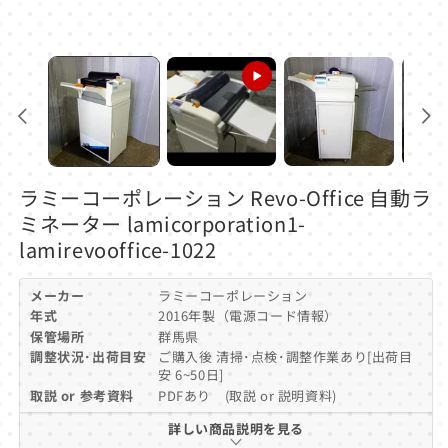
ル
で
メ
デ
ィ
ア
(1)
を
開
く
ラミーコーポレーション Revo-Office 自動ラ
ミネーター lamicorporation1-
lamirevooffice-1022
メーカー
ラミーコーポレーション
年式
2016年製（電源コード情報）
保管場所
群馬県
調整状況･出荷目安
ご購入後 清掃･点検･調整作業あり[出荷目
安 6~50日]
取説 or 参考資料
PDFあり (取説 or 説明資料)
詳しい商品説明を見る