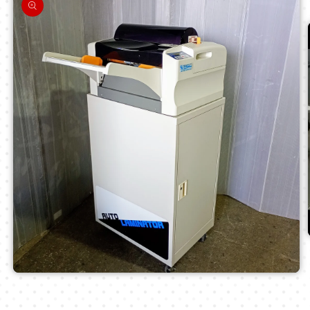
モ
ー
ダ