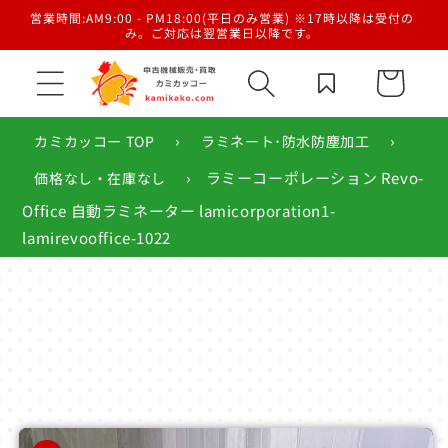
コンテ
／梱
営業時間:AM9:00 - PM18:00(平日のみ営業) ※17時以降は受付の
ンツに
み。ご対応は翌営業日以降です。
進む
カ
ー
ト
›
›
カミカッコー TOP
ラミネート･防水防塵加工
›
ラミーコーポレーション Revo-
価格なし・在庫なし
Office 自動ラミネーター lamicorporation1-
lamirevooffice-1022
商品情
報にス
キップ