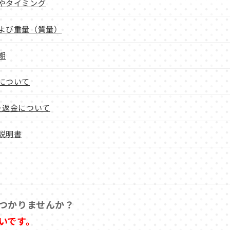
やタイミング
よび重量（質量）
期
について
･返金について
説明書
つかりませんか？
いです。