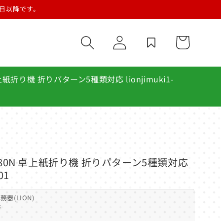
営業日以降です。
ロ
カ
グ
ー
イ
ト
ン
紙折り機 折りパターン5種類対応 lionjimuki1-
-80N 卓上紙折り機 折りパターン5種類対応
01
器(LION)
年