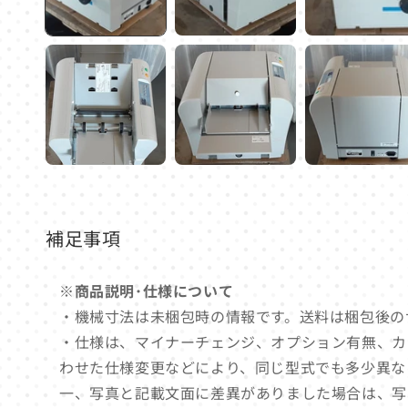
デ
ィ
ア
(1)
を
開
く
補足事項
※商品説明･仕様について
・機械寸法は未梱包時の情報です。送料は梱包後の
・仕様は、マイナーチェンジ、オプション有無、カ
わせた仕様変更などにより、同じ型式でも多少異な
一、写真と記載文面に差異がありました場合は、写