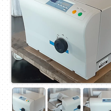
モ
ー
ダ
ル
で
メ