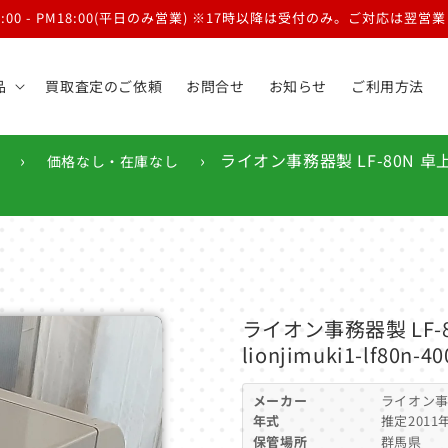
9:00 - PM18:00(平日のみ営業) ※17時以降は受付のみ。ご対応は翌
品
買取査定のご依頼
お問合せ
お知らせ
ご利用方法
›
›
ライオン事務器製 LF-80N 卓上
価格なし・在庫なし
ライオン事務器製 LF
lionjimuki1-lf80n-40
メーカー
ライオン事務
年式
推定2011
保管場所
群馬県