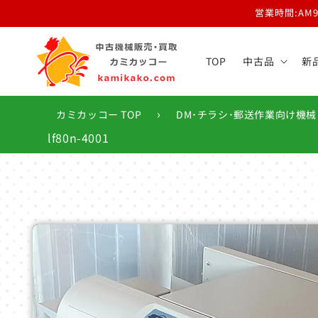
コンテ
営業時間:AM
ンツに
進む
TOP
中古品
新
›
カミカッコー TOP
DM･チラシ･郵送作業向け機械
lf80n-4001
商品情
報にス
キップ