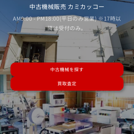
中古機械販売 カミカッコー
AM9:00 - PM18:00(平日のみ営業) ※17時以
降は受付のみ。
中古機械を探す
買取査定