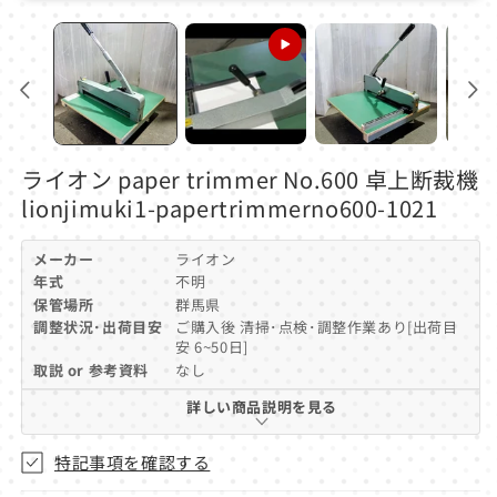
モ
ー
ダ
ル
で
メ
デ
ィ
ア
ライオン paper trimmer No.600 卓上断裁機
(1)
を
lionjimuki1-papertrimmerno600-1021
開
く
メーカー
ライオン
年式
不明
保管場所
群馬県
調整状況･出荷目安
ご購入後 清掃･点検･調整作業あり[出荷目
安 6~50日]
取説 or 参考資料
なし
詳しい商品説明を見る
特記事項を確認する