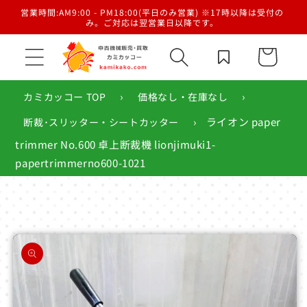
コンテ
／梱
営業時間:AM9:00 - PM18:00(平日のみ営業) ※17時以降は受付の
ンツに
み。ご対応は翌営業日以降です。
進む
カ
ー
ト
›
›
カミカッコー TOP
価格なし・在庫なし
›
ライオン paper
断裁･スリッター・シートカッター
trimmer No.600 卓上断裁機 lionjimuki1-
papertrimmerno600-1021
商品情
報にス
キップ