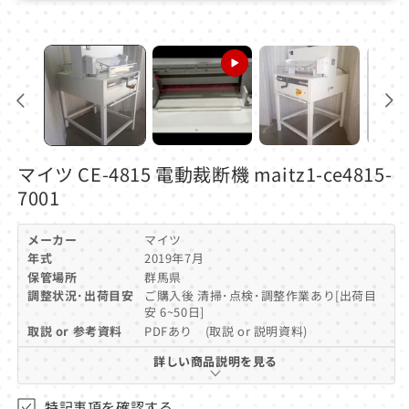
モ
ー
ダ
ル
で
メ
デ
ィ
ア
(1)
を
マイツ CE-4815 電動裁断機 maitz1-ce4815-
開
7001
く
メーカー
マイツ
年式
2019年7月
保管場所
群馬県
調整状況･出荷目安
ご購入後 清掃･点検･調整作業あり[出荷目
安 6~50日]
取説 or 参考資料
PDFあり (取説 or 説明資料)
詳しい商品説明を見る
特記事項を確認する