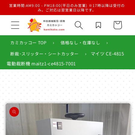
コンテ
／梱
営業時間:AM9:00 - PM18:00(平日のみ営業) ※17時以降は受付の
ンツに
み。ご対応は翌営業日以降です。
進む
カ
ー
ト
›
›
カミカッコー TOP
価格なし・在庫なし
›
マイツ CE-4815
断裁･スリッター・シートカッター
電動裁断機 maitz1-ce4815-7001
商品情
報にス
キップ