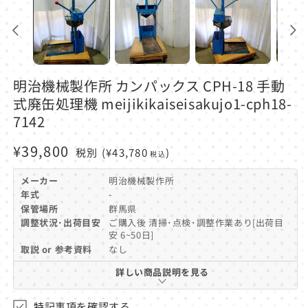
ダ
ル
で
メ
デ
ィ
ア
明治機械製作所 カンパックス CPH-18 手動
(1)
を
式廃缶処理機 meijikikaiseisakujo1-cph18-
開
7142
く
通
¥39,800
税別
(¥43,780
)
税込
常
メーカー
明治機械製作所
価
年式
-
保管場所
群馬県
格
調整状況･出荷目安
ご購入後 清掃･点検･調整作業あり[出荷目
安 6~50日]
取説 or 参考資料
なし
詳しい商品説明を見る
特記事項を確認する