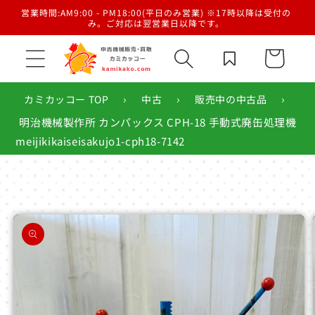
コンテ
／梱
営業時間:AM9:00 - PM18:00(平日のみ営業) ※17時以降は受付の
ンツに
み。ご対応は翌営業日以降です。
進む
カ
ー
ト
›
›
›
カミカッコー TOP
中古
販売中の中古品
明治機械製作所 カンパックス CPH-18 手動式廃缶処理機
meijikikaiseisakujo1-cph18-7142
商品情
報にス
キップ