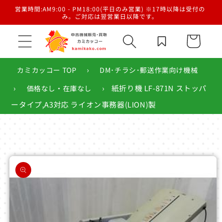
コンテ
／梱
営業時間:AM9:00 - PM18:00(平日のみ営業) ※17時以降は受付の
ンツに
み。ご対応は翌営業日以降です。
進む
カ
ー
ト
›
カミカッコー TOP
DM･チラシ･郵送作業向け機械
›
›
紙折り機 LF-871N ストッパ
価格なし・在庫なし
ータイプ,A3対応 ライオン事務器(LION)製
商品情
報にス
キップ