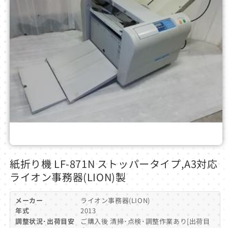
モ
ー
紙折り機 LF-871N ストッパータイプ,A3対応
ダ
ライオン事務器(LION)製
ル
で
メ
メーカー
ライオン事務器(LION)
デ
年式
2013
ィ
調整状況･出荷目安
ご購入後 清掃･点検･調整作業あり[出荷目
ア