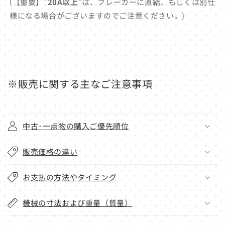
(【重要】"
20A以上
"は、ブレーカーに直結、もしくは別仕
様になる場合がございますのでご注意ください。)
※販売に関する主なご注意事項
中古･一点物の購入ご優先順位
販売価格の違い
お支払の方法やタイミング
機械の寸法および重量（質量）