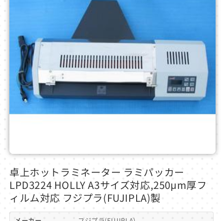
モ
ー
卓上ホットラミネーター ラミパッカー
ダ
LPD3224 HOLLY A3サイズ対応,250μm厚フ
ル
で
ィルム対応 フジプラ(FUJIPLA)製
メ
デ
メーカー
フジプラ(FUJIPLA)
ィ