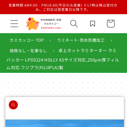
コンテ
／梱
営業時間:AM9:00 - PM18:00(平日のみ営業) ※17時以降は受付の
ンツに
み。ご対応は翌営業日以降です。
進む
カ
ー
ト
›
›
カミカッコー TOP
ラミネート･防水防塵加工
›
卓上ホットラミネーター ラミ
価格なし・在庫なし
パッカー LPD3224 HOLLY A3サイズ対応,250μm厚フィル
ム対応 フジプラ(FUJIPLA)製
商品情
報にス
キップ