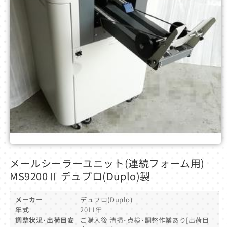
モ
ー
メールシーラーユニット(連続フォーム用)
ダ
MS9200Ⅱ デュプロ(Duplo)製
ル
で
メ
メーカー
デュプロ(Duplo)
デ
年式
2011年
ィ
調整状況･出荷目安
ご購入後 清掃･点検･調整作業あり[出荷目
ア