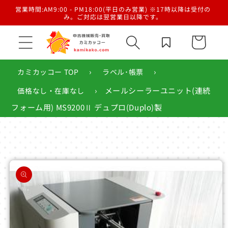
コンテ
／梱
営業時間:AM9:00 - PM18:00(平日のみ営業) ※17時以降は受付の
ンツに
み。ご対応は翌営業日以降です。
進む
カ
ー
ト
›
›
カミカッコー TOP
ラベル･帳票
›
メールシーラーユニット(連続
価格なし・在庫なし
フォーム用) MS9200Ⅱ デュプロ(Duplo)製
商品情
報にス
キップ