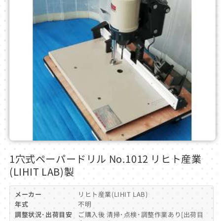
モ
ー
1穴式ペーパードリル No.1012 リヒト産業
ダ
(LIHIT LAB)製
ル
で
メ
メーカー
リヒト産業(LIHIT LAB)
デ
年式
不明
ィ
調整状況･出荷目安
ご購入後 清掃･点検･調整作業あり[出荷目
ア