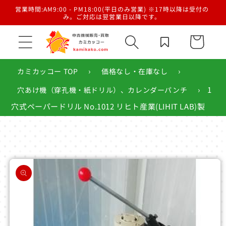
コンテ
／梱
営業時間:AM9:00 - PM18:00(平日のみ営業) ※17時以降は受付の
ンツに
み。ご対応は翌営業日以降です。
進む
カ
ー
ト
›
›
カミカッコー TOP
価格なし・在庫なし
›
1
穴あけ機（穿孔機・紙ドリル）、カレンダーパンチ
穴式ペーパードリル No.1012 リヒト産業(LIHIT LAB)製
商品情
報にス
キップ