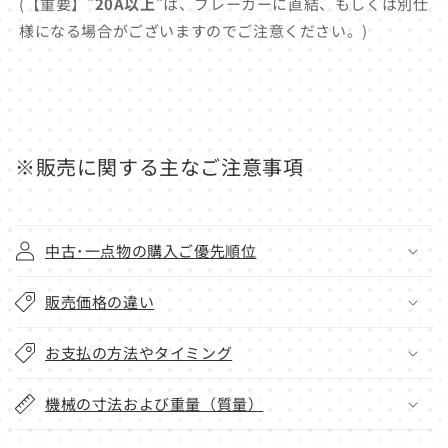
(【重要】"
20A以上
"は、ブレーカーに直結、もしくは別仕
様になる場合がございますのでご注意ください。)
※販売に関する主なご注意事項
中古･一点物の購入ご優先順位
販売価格の違い
お支払の方法やタイミング
機械の寸法および重量（質量）