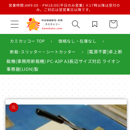
コンテ
／梱
営業時間:AM9:00 - PM18:00(平日のみ営業) ※17時以降は受付の
ンツに
み。ご対応は翌営業日以降です。
進む
カ
ー
ト
›
›
カミカッコー TOP
価格なし・在庫なし
›
[電源不要]卓上断
断裁･スリッター・シートカッター
裁機(事務用断裁機) PC-A3P A3長辺サイズ対応 ライオン
事務器(LION)製
商品情
報にス
キップ