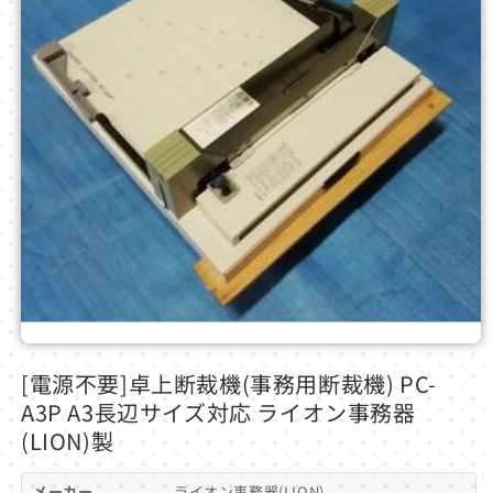
モ
ー
[電源不要]卓上断裁機(事務用断裁機) PC-
ダ
A3P A3長辺サイズ対応 ライオン事務器
ル
で
(LION)製
メ
デ
メーカー
ライオン事務器(LION)
ィ