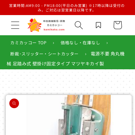
コンテ
／梱
営業時間:AM9:00 - PM18:00(平日のみ営業) ※17時以降は受付の
ンツに
み。ご対応は翌営業日以降です。
進む
カ
ー
ト
›
›
カミカッコー TOP
価格なし・在庫なし
›
電源不要 角丸機
断裁･スリッター・シートカッター
械 足踏み式 壁掛け固定タイプ マツヤキカイ製
商品情
報にス
キップ