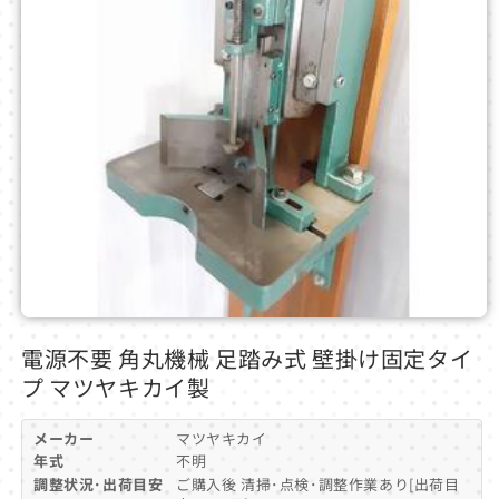
モ
ー
電源不要 角丸機械 足踏み式 壁掛け固定タイ
ダ
プ マツヤキカイ製
ル
で
メ
メーカー
マツヤキカイ
デ
年式
不明
ィ
調整状況･出荷目安
ご購入後 清掃･点検･調整作業あり[出荷目
ア