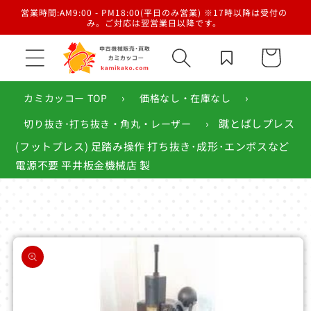
コンテ
／梱
営業時間:AM9:00 - PM18:00(平日のみ営業) ※17時以降は受付の
ンツに
み。ご対応は翌営業日以降です。
進む
カ
ー
ト
›
›
カミカッコー TOP
価格なし・在庫なし
›
蹴とばしプレス
切り抜き･打ち抜き・角丸・レーザー
(フットプレス) 足踏み操作 打ち抜き･成形･エンボスなど
電源不要 平井板金機械店 製
商品情
報にス
キップ