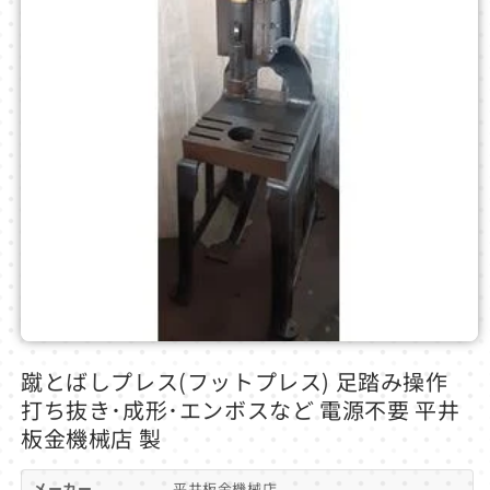
モ
ー
蹴とばしプレス(フットプレス) 足踏み操作
ダ
打ち抜き･成形･エンボスなど 電源不要 平井
ル
で
板金機械店 製
メ
デ
メーカー
平井板金機械店
ィ