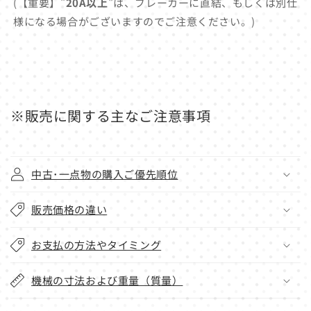
(【重要】"
20A以上
"は、ブレーカーに直結、もしくは別仕
様になる場合がございますのでご注意ください。)
※販売に関する主なご注意事項
中古･一点物の購入ご優先順位
販売価格の違い
お支払の方法やタイミング
機械の寸法および重量（質量）