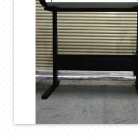
モ
ー
ダ