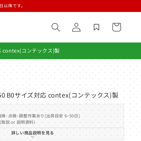
営業日以降です。
ロ
カ
グ
ー
イ
ト
ン
 contex(コンテックス)製
0 B0サイズ対応 contex(コンテックス)製
掃･点検･調整作業あり[出荷目安 6~50日]
(取説 or 説明資料)
詳しい商品説明を見る