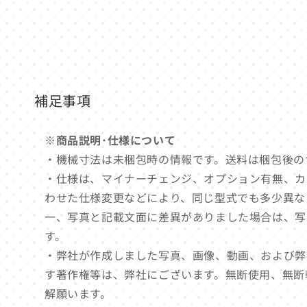
ル
で
メ
デ
ィ
ア
(1)
補足事項
を
開
く
※商品説明･仕様について
・機械寸法は未梱包時の情報です。送料は梱包後の
・仕様は、マイナーチェンジ、オプション有無、カ
わせた仕様変更などにより、同じ型式でも多少異な
一、写真と記載文面に差異がありました場合は、写
す。
・弊社が作成しました写真、画像、動画、および弊
す著作権等は、弊社にございます。無断使用、無断
解願います。