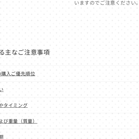
いますのでご注意ください。
る主なご注意事項
の購入ご優先順位
い
やタイミング
よび重量（質量）
期