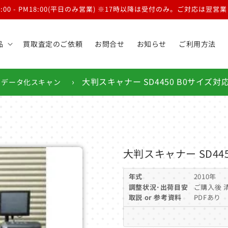
9:00 - PM18:00(平日のみ営業) ※17時以降は受付のみ。ご対応は翌
品
買取査定のご依頼
お問合せ
お知らせ
ご利用方法
›
大判スキャナー SD4450 B0サイズ対応
データ化スキャン
大判スキャナー SD445
年式
2010年
調整状況･出荷目安
ご購入後 清
取説 or 参考資料
PDFあり 