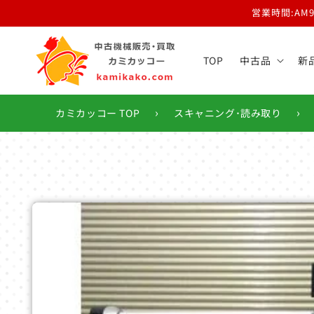
コンテ
営業時間:AM
ンツに
進む
TOP
中古品
新
›
›
カミカッコー TOP
スキャニング･読み取り
商品情
報にス
キップ