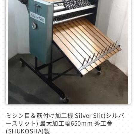
モ
ー
ミシン目＆筋付け加工機 Silver Slit(シルバ
ダ
ースリット) 最大加工幅650mm 秀工舎
ル
で
(SHUKOSHA)製
メ