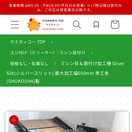
コンテ
／梱
営業時間:AM9:00 - PM18:00(平日のみ営業) ※17時以降は受付の
ンツに
み。ご対応は翌営業日以降です。
進む
カ
ー
ト
›
カミカッコー TOP
›
スジ付け（クリーサー）･ミシン目付け
›
ミシン目＆筋付け加工機 Silver
価格なし・在庫なし
Slit(シルバースリット) 最大加工幅650mm 秀工舎
(SHUKOSHA)製
商品情
報にス
キップ