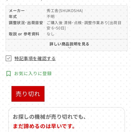
デ
メーカー
秀工舎(SHUKOSHA)
ィ
ア
年式
不明
(1)
調整状況･出荷目安
ご購入後 清掃･点検･調整作業あり[出荷目
を
安 6~50日]
開
取説 or 参考資料
なし
く
詳しい商品説明を見る
特記事項を確認する
お気に入りに登録
売り切れ
お探しの機械が売り切れでも、
まだ諦めるのは早いです。