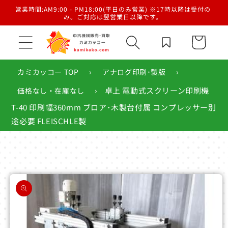
コンテ
／梱
営業時間:AM9:00 - PM18:00(平日のみ営業) ※17時以降は受付の
ンツに
み。ご対応は翌営業日以降です。
進む
カ
ー
ト
›
›
カミカッコー TOP
アナログ印刷･製版
›
卓上 電動式スクリーン印刷機
価格なし・在庫なし
T-40 印刷幅360mm ブロア･木製台付属 コンプレッサー別
途必要 FLEISCHLE製
商品情
報にス
キップ