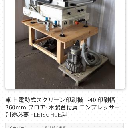
モ
ー
卓上 電動式スクリーン印刷機 T-40 印刷幅
ダ
360mm ブロア･木製台付属 コンプレッサー
ル
で
別途必要 FLEISCHLE製
メ
デ
メーカー
FLEISCHLE
ィ