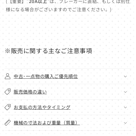
(【重要】"
20A以上
"は、ブレーカーに直結、もしくは別仕
様になる場合がございますのでご注意ください。)
※販売に関する主なご注意事項
中古･一点物の購入ご優先順位
販売価格の違い
お支払の方法やタイミング
機械の寸法および重量（質量）