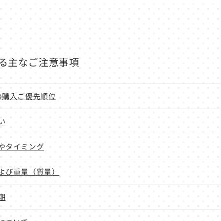
る主なご注意事項
の購入ご優先順位
い
やタイミング
よび重量（質量）
期