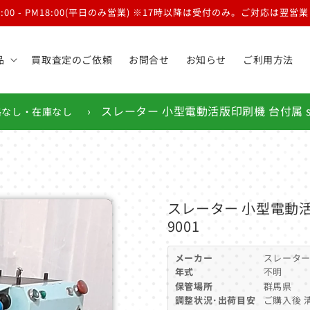
9:00 - PM18:00(平日のみ営業) ※17時以降は受付のみ。ご対応は翌
品
買取査定のご依頼
お問合せ
お知らせ
ご利用方法
›
スレーター 小型電動活版印刷機 台付属 slater-
格なし・在庫なし
スレーター 小型電動活版印刷機
9001
メーカー
スレータ
年式
不明
保管場所
群馬県
調整状況･出荷目安
ご購入後 清