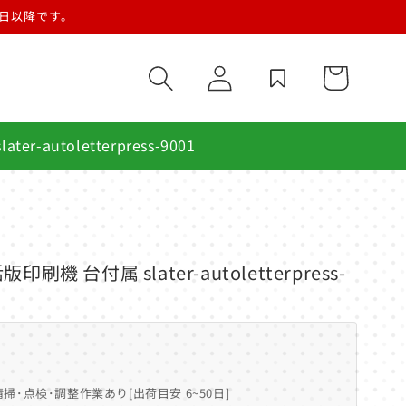
営業日以降です。
ロ
カ
グ
ー
イ
ト
ン
autoletterpress-9001
 台付属 slater-autoletterpress-
ー
掃･点検･調整作業あり[出荷目安 6~50日]