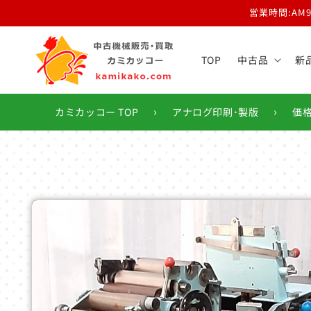
コンテ
営業時間:AM
ンツに
進む
TOP
中古品
新
›
›
カミカッコー TOP
アナログ印刷･製版
価
商品情
報にス
キップ