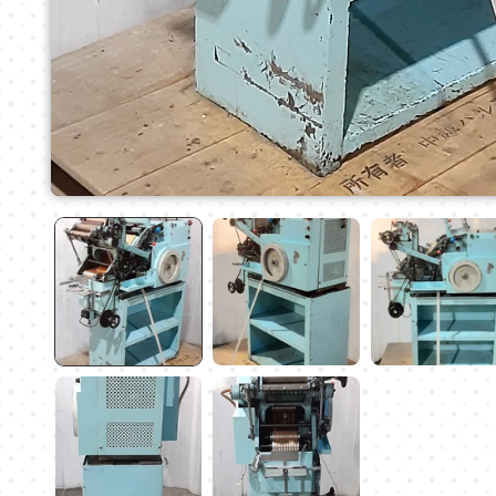
モ
ー
ダ
ル
で
メ
デ
ィ
ア
(1)
を
開
く