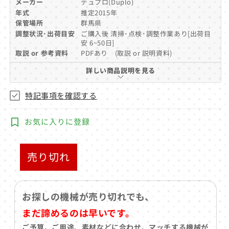
メーカー
デュプロ(Duplo)
デ
年式
推定2015年
ィ
保管場所
群馬県
ア
調整状況･出荷目安
ご購入後 清掃･点検･調整作業あり[出荷目
(1)
を
安 6~50日]
開
取説 or 参考資料
PDFあり (取説 or 説明資料)
く
詳しい商品説明を見る
特記事項を確認する
お気に入りに登録
売り切れ
お探しの機械が売り切れでも、
まだ諦めるのは早いです。
ご予算、ご用途、素材などに合わせ、マッチする機械が