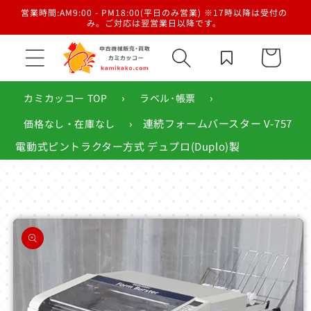
コンテ
／梱
営業時間:AM9:00 - PM18:00(平日のみ営業) ※17時以降は受付の
ンツに
み。ご対応は翌営業日以降です。
進む
カ
ー
ト
›
›
カミカッコー TOP
ラベル･帳票
›
連続フォームバースター V-757
価格なし・在庫なし
電動式ピントラクター方式 デュプロ(Duplo)製
商品情
報にス
キップ