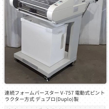
モ
ー
連続フォームバースター V-757 電動式ピント
ダ
ラクター方式 デュプロ(Duplo)製
ル
で
メ