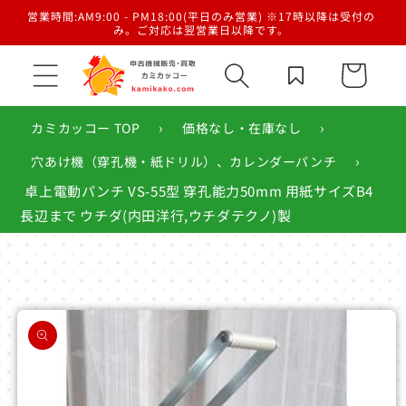
コンテ
／梱
営業時間:AM9:00 - PM18:00(平日のみ営業) ※17時以降は受付の
ンツに
み。ご対応は翌営業日以降です。
進む
カ
ー
ト
›
›
カミカッコー TOP
価格なし・在庫なし
›
穴あけ機（穿孔機・紙ドリル）、カレンダーパンチ
卓上電動パンチ VS-55型 穿孔能力50mm 用紙サイズB4
長辺まで ウチダ(内田洋行,ウチダテクノ)製
商品情
報にス
キップ