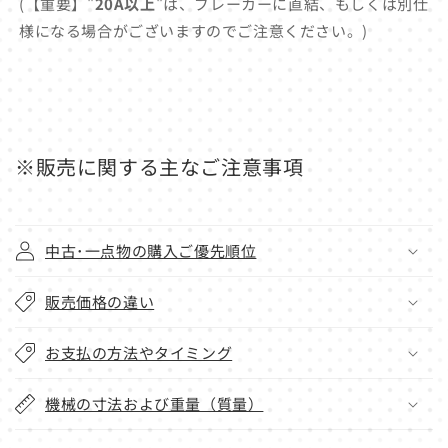
(【重要】"
20A以上
"は、ブレーカーに直結、もしくは別仕
様になる場合がございますのでご注意ください。)
※販売に関する主なご注意事項
中古･一点物の購入ご優先順位
販売価格の違い
お支払の方法やタイミング
機械の寸法および重量（質量）