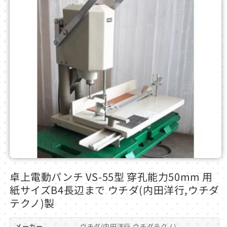
モ
ー
卓上電動パンチ VS-55型 穿孔能力50mm 用
ダ
紙サイズB4長辺まで ウチダ(内田洋行,ウチダ
ル
で
テクノ)製
メ
デ
メーカー
ウチダ(内田洋行,ウチダテクノ)
ィ