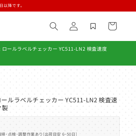
営業日以降です。
ロ
カ
グ
ー
イ
ト
ン
ロールラベルチェッカー YC511-LN2 検査速度
ルラベルチェッカー YC511-LN2 検査速
ク製
ク
掃･点検･調整作業あり[出荷目安 6~50日]