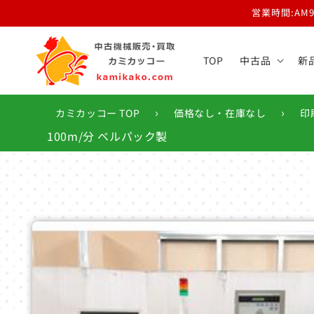
コンテ
営業時間:AM
ンツに
進む
TOP
中古品
新
›
›
カミカッコー TOP
価格なし・在庫なし
印
100m/分 ベルパック製
商品情
報にス
キップ