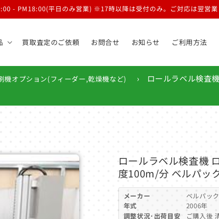
9:00 - PM18:00(平日のみ営業) ※17時以降は受付のみ。ご対応は翌
品
買取査定のご依頼
お問合せ
お知らせ
ご利用方法
›
ロールラベル検査機 
刷機オプション(フィーダー,乾燥機など)
ロールラベル検査機 ロー
度100m/分 ベルパッ
メーカー
ベルパッ
年式
2006年
調整状況･出荷目安
ご購入後 清