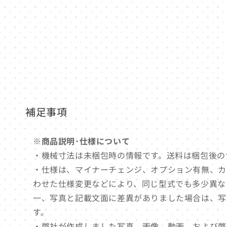
ー
ダ
ル
で
メ
デ
ィ
ア
(1)
を
開
く
補足事項
※商品説明･仕様について
・機械寸法は未梱包時の情報です。送料は梱包後の
・仕様は、マイナーチェンジ、オプション有無、カ
わせた仕様変更などにより、同じ型式でも多少異な
一、写真と記載文面に差異がありました場合は、写
す。
・弊社が作成しました写真、画像、動画、および弊